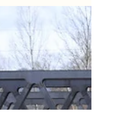
murtalinfo
5. Apr. 2024
1 Min. Lesezeit
Niedersächsischer Landtag zu
Gast in der Steiermark
Vom 3. bis 6. April 2024 besucht eine Delegation des
Niedersächsischen Landtages unter der Führung von
Landtagspräsidentin Hanna Naber...