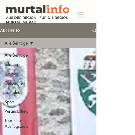
AKTUELLES
Alle Beiträge
Alle Beiträge
Bildung
Umwelt
Gesundheit
Soziales
Sport
Veranstaltung
Tourismus
Ausflugsziele