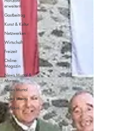
Horizont
erweitern
Gastbeitrag
Kunst & Kultur
Netzwerken
Wirtschaft
Freizeit
Online-
Magazin
News Murtal &
Murau
News Murtal
News Murau
Im Fokus