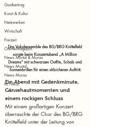
Gastbeitrag
Kunst & Kultur
Netzwerken
Wirtschaft
Freizeit
Das Vokalensemble des BG/BRG Knittelfeld 
Online-Magazin
sorgte beim Konzertabend „A Million 
News Murtal & Murau
Dreams“ mit schwarzen Outfits, Schals und 
News Murtal
Sonnenbrillen für einen stilsicheren Auftritt.
News Murau
Ein Abend mit Gedenkminute, 
Im Fokus
Gänsehautmomenten und 
einem rockigen Schluss
Mit einem großartigen Konzert 
überraschte der Chor des BG/BRG 
Knittelfeld unter der Leitung von 