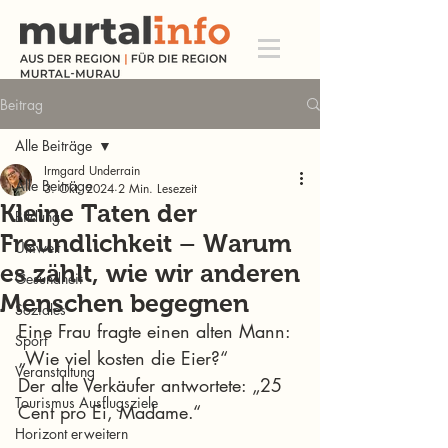
Beitrag
Alle Beiträge
Irmgard Underrain
Alle Beiträge
3. Okt. 2024
2 Min. Lesezeit
Kleine Taten der
Bildung
Freundlichkeit – Warum
Umwelt
es zählt, wie wir anderen
Gesundheit
Menschen begegnen
Soziales
Eine Frau fragte einen alten Mann: 
Sport
„Wie viel kosten die Eier?“
Veranstaltung
Der alte Verkäufer antwortete: „25 
Tourismus Ausflugsziele
Cent pro Ei, Madame.“
Horizont erweitern