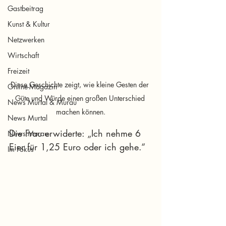
Gastbeitrag
Kunst & Kultur
Netzwerken
Wirtschaft
Freizeit
Diese Geschichte zeigt, wie kleine Gesten der 
Online-Magazin
Güte und Würde einen großen Unterschied 
News Murtal & Murau
machen können.
News Murtal
Die Frau erwiderte: „Ich nehme 6 
News Murau
Eier für 1,25 Euro oder ich gehe.“
Im Fokus