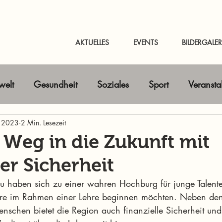
AKTUELLES
EVENTS
BILDERGALER
elt
Gesundheit
Soziales
Sport
Veransta
. 2023
Horizont erweitern
2 Min. Lesezeit
Gastbeitrag
Kunst & Kultur
 Weg in die Zukunft mit
ler Sicherheit
nline-Magazin
News Murtal & Murau
News Mur
 haben sich zu einer wahren Hochburg für junge Talente 
iere im Rahmen einer Lehre beginnen möchten. Neben den
enschen bietet die Region auch finanzielle Sicherheit und