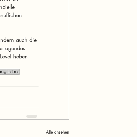
zielle 
eruflichen 
ondern auch die 
usragendes 
 Level heben 
ung
Lehre
Alle ansehen