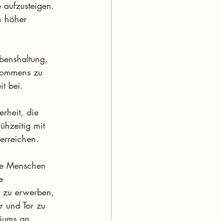
 aufzusteigen. 
n höher 
ebenshaltung, 
nkommens zu 
it bei.
erheit, die 
ühzeitig mit 
 erreichen.
ge Menschen 
e 
n zu erwerben, 
r und Tor zu 
diums an 