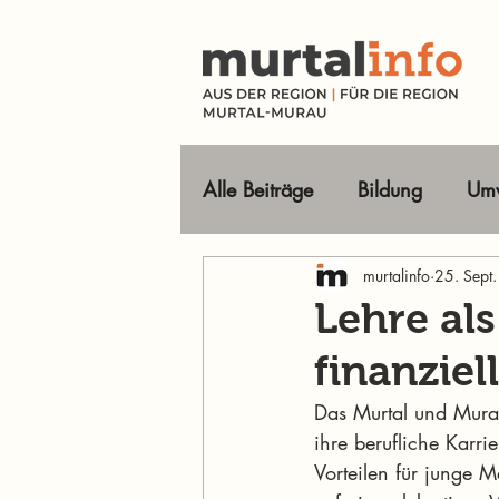
Alle Beiträge
Bildung
Umw
Tourismus Ausflugsziele
murtalinfo
25. Sept
Lehre als
finanziel
Wirtschaft
Freizeit
O
Das Murtal und Murau
ihre berufliche Karr
Im Fokus
Vorteilen für junge M