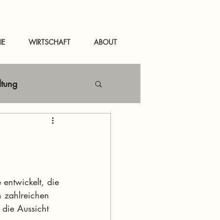
IE
WIRTSCHAFT
ABOUT
ltung
Netzwerken
tal
News Murau
entwickelt, die 
 zahlreichen 
 die Aussicht 