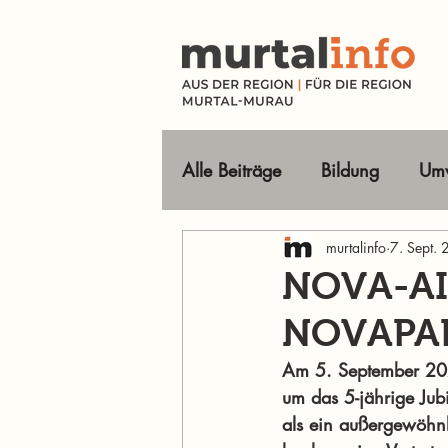
Alle Beiträge
Bildung
Umw
Tourismus Ausflugsziele
murtalinfo
7. Sept.
NOVA-AIR
NOVAPAR
Wirtschaft
Freizeit
O
Am 5. September 202
um das 5-jährige Jub
Im Fokus
als ein außergewöhnli