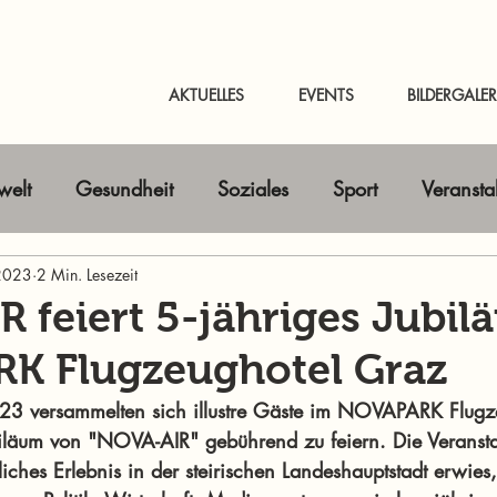
AKTUELLES
EVENTS
BILDERGALER
elt
Gesundheit
Soziales
Sport
Veransta
 2023
Horizont erweitern
2 Min. Lesezeit
Gastbeitrag
Kunst & Kultur
 feiert 5-jähriges Jubil
K Flugzeughotel Graz
nline-Magazin
News Murtal & Murau
News Mur
3 versammelten sich illustre Gäste im NOVAPARK Flugz
iläum von "NOVA-AIR" gebührend zu feiern. Die Veranstal
ches Erlebnis in der steirischen Landeshauptstadt erwies