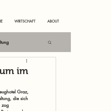
IE
WIRTSCHAFT
ABOUT
ltung
Netzwerken
äum im
tal
News Murau
eughotel Graz, 
tung, die sich 
, zog 