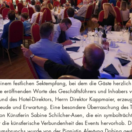
inem festlichen Sektempfang, bei dem die Gäste herzlic
e eröffnenden Worte des Geschäftsführers und Inhabers
nd des Hotel-Direktors, Herrn Direktor Kappmaier, erzeug
reude und Erwartung. Eine besondere Überraschung des T
 Künstlerin Sabine Schilcher-Asen, die ein symbolträcht
 die künstlerische Verbundenheit des Events hervorhob. D
äumsbrunchs wurde von der Pianistin Alevtyna Dobina gesta