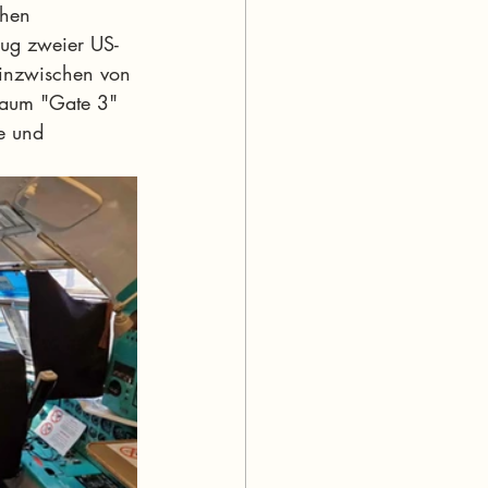
chen 
eug zweier US-
inzwischen von 
araum "Gate 3" 
e und 