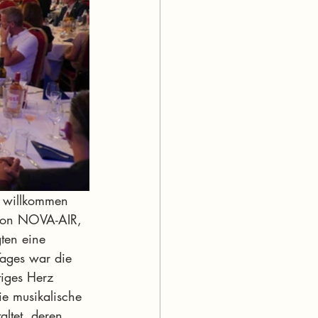
h willkommen 
 von NOVA-AIR, 
ten eine 
ages war die 
iges Herz 
ie musikalische 
ltet, deren 