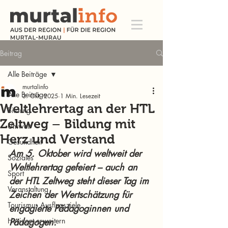
Beitrag
Alle Beiträge
murtalinfo
Alle Beiträge
3. Okt. 2025
1 Min. Lesezeit
Weltlehrertag an der HTL
Bildung
Zeltweg – Bildung mit
Umwelt
Herz und Verstand
Gesundheit
Am 5. Oktober wird weltweit der 
Soziales
Weltlehrertag gefeiert – auch an 
Sport
der HTL Zeltweg steht dieser Tag im 
Veranstaltung
Zeichen der Wertschätzung für 
Tourismus Ausflugsziele
engagierte Pädagoginnen und 
Horizont erweitern
Pädagogen.