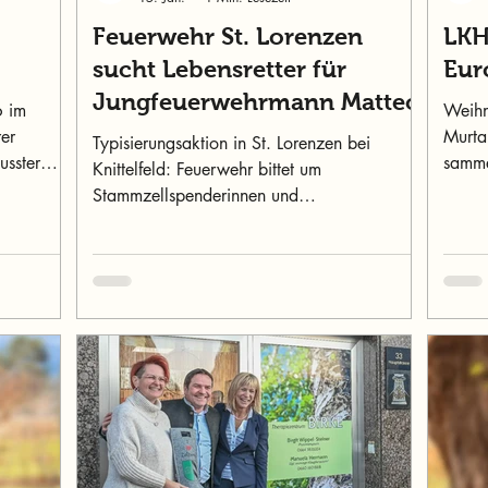
Feuerwehr St. Lorenzen
LKH
sucht Lebensretter für
Eur
Jungfeuerwehrmann Matteo
6 im
Weihn
rer
Murtal
Typisierungsaktion in St. Lorenzen bei
usster
samme
Knittelfeld: Feuerwehr bittet um
Murau
Stammzellspenderinnen und
Stammzellspender für den 12-jährigen
Matteo.