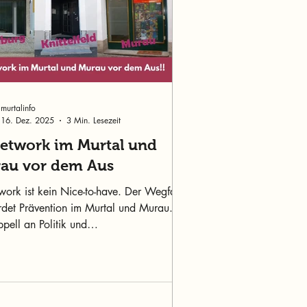
murtalinfo
16. Dez. 2025
3 Min. Lesezeit
eetwork im Murtal und
au vor dem Aus
work ist kein Nice-to-have. Der Wegfall
rdet Prävention im Murtal und Murau.
pell an Politik und
twortungsträger.