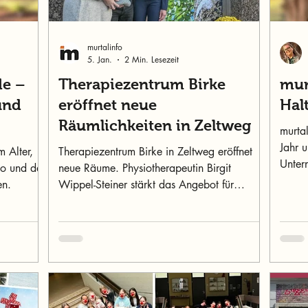
murtalinfo
5. Jan.
2 Min. Lesezeit
de –
Therapiezentrum Birke
murt
und
eröffnet neue
Hal
Räumlichkeiten in Zeltweg
murtal
Jahr 
 Alter,
Therapiezentrum Birke in Zeltweg eröffnet
Unter
po und das
neue Räume. Physiotherapeutin Birgit
Murau
en.
Wippel-Steiner stärkt das Angebot für
moderne Physiotherapie.