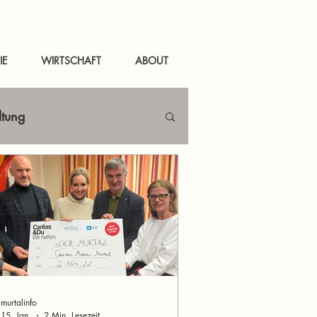
IE
WIRTSCHAFT
ABOUT
ltung
Netzwerken
tal
News Murau
murtalinfo
15. Jan.
2 Min. Lesezeit