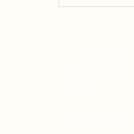
murtalinfo
Tel.:
+43 (0) 676 4125024
E-Mail:
office@murtalinfo.at
Roseggergasse 14
8720 Knittelfeld
Impressum
Datenschutz