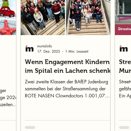
murtalinfo
17. Dez. 2025
1 Min. Lesezeit
Wenn Engagement Kindern
Str
im Spital ein Lachen schenkt
Mur
Zwei zweite Klassen der BAfEP Judenburg
Street
sammelten bei der Straßensammlung der
gefäh
ger
ROTE NASEN Clowndoctors 1.001,07
Ein Ap
tage 2026
Euro für Kinder im Spital.
Veran
szeiten