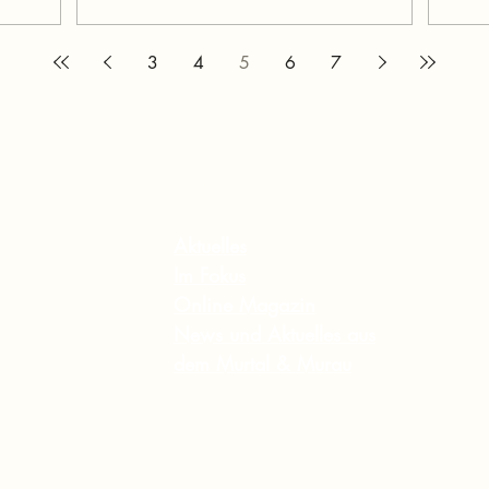
3
4
5
6
7
Inhalt
Aktuelles
Im Fokus
Online Magazin
News und Aktuelles aus
dem Murtal & Murau