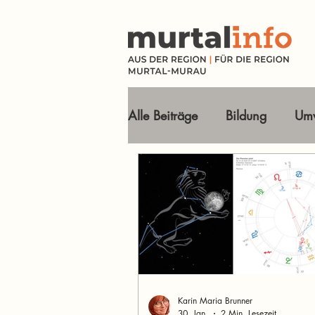
Alle Beiträge
Bildung
Umw
Tourismus Ausflugsziele
Wirtschaft
Freizeit
O
Im Fokus
Karin Maria Brunner
30. Jan.
2 Min. Lesezeit