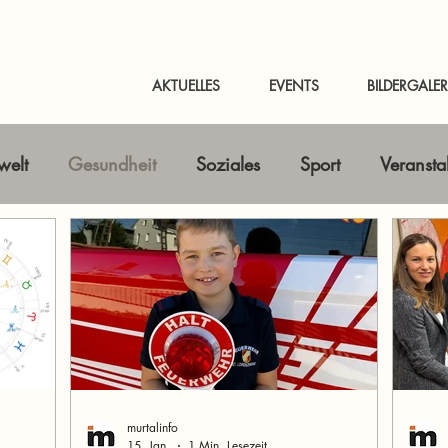
AKTUELLES
EVENTS
BILDERGALER
elt
Gesundheit
Soziales
Sport
Veransta
Horizont erweitern
Gastbeitrag
Kunst & Kultur
nline-Magazin
News Murtal & Murau
News Mur
murtalinfo
15. Jan.
1 Min. Lesezeit