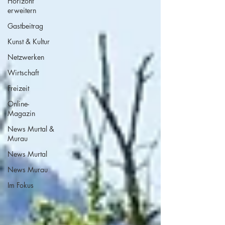
Horizont
erweitern
Gastbeitrag
Kunst & Kultur
Netzwerken
Wirtschaft
Freizeit
Online-
Magazin
News Murtal &
Murau
News Murtal
News Murau
Im Fokus