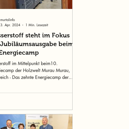
murtalinfo
3. Apr. 2024
1 Min. Lesezeit
serstoff steht im Fokus
 Jubiläumsausgabe beim
 Energiecamp
rstoff im Mittelpunkt beim10.
iecamp der Holzwelt Murau Murau,
reich - Das zehnte Energiecamp der
elt Murau findet am...