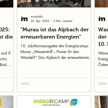
murtalinfo
26. Apr. 2024
2 Min. Lesezeit
025:
"Murau ist das Alpbach der
Was
st die
erneuerbaren Energien"
der
10.
10. Jubiläumsausgabe des Energiecamps
Murau „Wasserstoff – Power für den
 und 9.
Wasse
Wandel?“ Das Alpbach der erneuerbaren
ctric
Energ
Energien
Bird-
Öster
Holzw