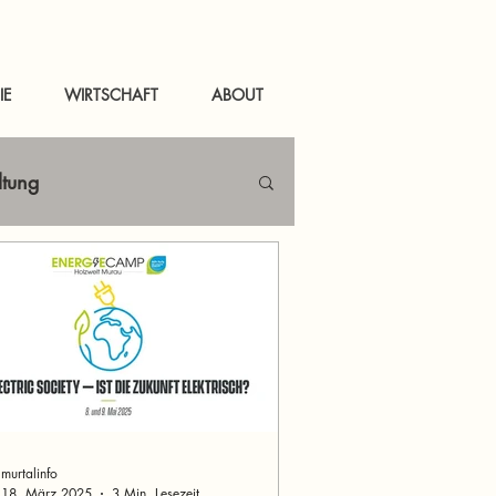
IE
WIRTSCHAFT
ABOUT
ltung
Netzwerken
tal
News Murau
murtalinfo
18. März 2025
3 Min. Lesezeit