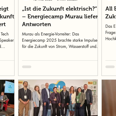
igt
„Ist die Zukunft elektrisch?“
All 
kunft
– Energiecamp Murau liefert
Zuk
ert
Antworten
Das E
Frage:
 Tech
Murau als Energie-Vorreiter: Das
Hochk
Speaker
Energiecamp 2025 brachte starke Impulse
dräng
d
für die Zukunft von Strom, Wasserstoff und
 sichern.
Sektorkopplung.