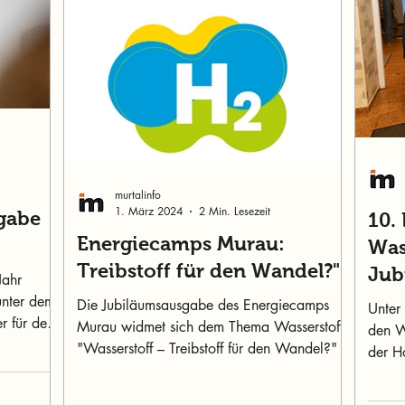
murtalinfo
1. März 2024
2 Min. Lesezeit
sgabe
10.
Energiecamps Murau:
Was
Treibstoff für den Wandel?"
Jub
Jahr
unter dem
Die Jubiläumsausgabe des Energiecamps
Unter
er für den
Murau widmet sich dem Thema Wasserstoff:
den W
"Wasserstoff – Treibstoff für den Wandel?"
der H
2024 