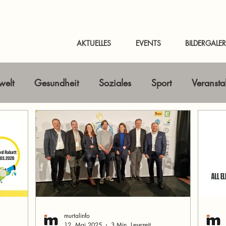
AKTUELLES
EVENTS
BILDERGALER
elt
Gesundheit
Soziales
Sport
Veransta
Horizont erweitern
Gastbeitrag
Kunst & Kultur
nline-Magazin
News Murtal & Murau
News Mur
murtalinfo
12. Mai 2025
3 Min. Lesezeit