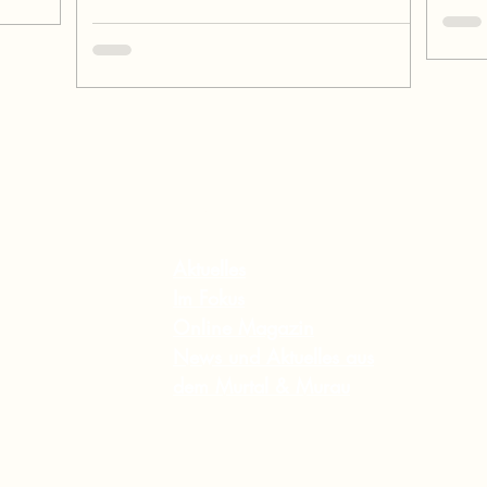
Inhalt
Aktuelles
Im Fokus
Online Magazin
News und Aktuelles aus
dem Murtal & Murau