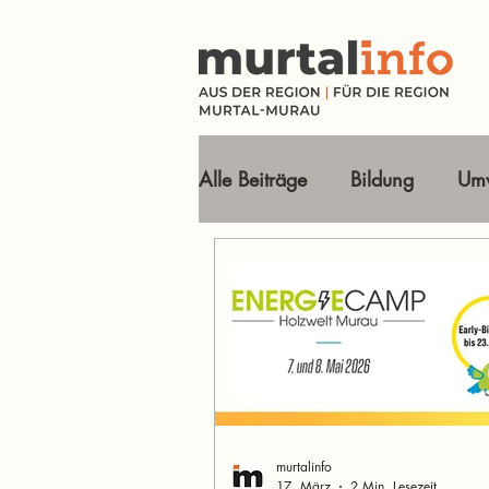
Alle Beiträge
Bildung
Umw
Tourismus Ausflugsziele
Wirtschaft
Freizeit
O
Im Fokus
murtalinfo
17. März
2 Min. Lesezeit