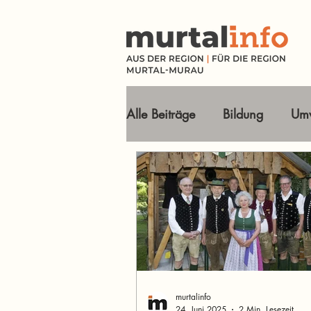
Alle Beiträge
Bildung
Umw
Tourismus Ausflugsziele
Wirtschaft
Freizeit
O
Im Fokus
murtalinfo
24. Juni 2025
2 Min. Lesezeit