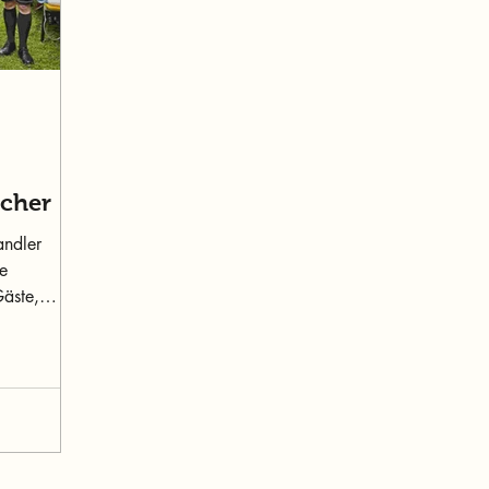
ucher
andler
äste,