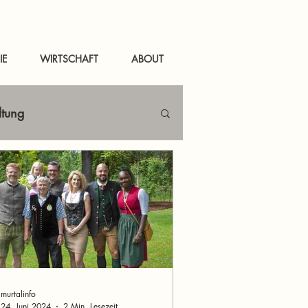
IE
WIRTSCHAFT
ABOUT
ltung
Netzwerken
tal
News Murau
murtalinfo
24. Juni 2024
2 Min. Lesezeit