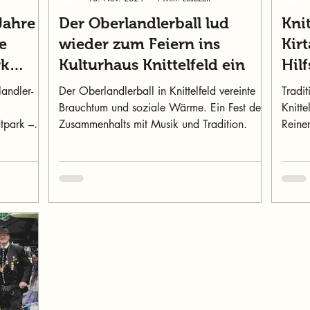
Jahre
Der Oberlandlerball lud
Kni
e
wieder zum Feiern ins
Kirt
rk
Kulturhaus Knittelfeld ein
Hilf
landler-
Der Oberlandlerball in Knittelfeld vereinte
Tradi
Brauchtum und soziale Wärme. Ein Fest des
Knitte
dtpark –
Zusammenhalts mit Musik und Tradition.
Reine
Not.
der R