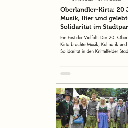
Oberlandler-Kirta: 20 
Musik, Bier und gelebt
Solidarität im Stadtpa
Knittelfeld
Ein Fest der Vielfalt: Der 20. Ober
Kirta brachte Musik, Kulinarik und
Solidarität in den Knittelfelder Sta
mit 35.000 Euro für Menschen in 