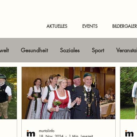
AKTUELLES
EVENTS
BILDERGALER
elt
Gesundheit
Soziales
Sport
Veransta
Horizont erweitern
Gastbeitrag
Kunst & Kultur
nline-Magazin
News Murtal & Murau
News Mur
murtalinfo
18. Nov. 2024
1 Min. Lesezeit