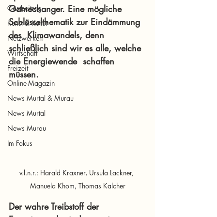
Gamechanger. Eine mögliche 
Gastbeitrag
Schlüsselthematik zur Eindämmung 
Kunst & Kultur
des  Klimawandels, denn 
Netzwerken
schließlich sind wir es alle, welche 
Wirtschaft
die Energiewende  schaffen 
Freizeit
müssen.
Online-Magazin
News Murtal & Murau
News Murtal
News Murau
Im Fokus
v.l.n.r.: Harald Kraxner, Ursula Lackner, 
Manuela Khom, Thomas Kalcher
Der wahre Treibstoff der 