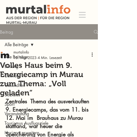
Beitrag
Alle Beiträge
murtalinfo
Alle Beiträge
15. Mai 2023
4 Min. Lesezeit
Volles Haus beim 9.
Bildung
Energiecamp in Murau
Umwelt
zum Thema: „Voll
Gesundheit
geladen“
Soziales
Zentrales  Thema des ausverkauften 
Sport
9. Energiecamps, das vom 11. bis 
Veranstaltung
12. Mai im  Brauhaus zu Murau 
Tourismus Ausflugsziele
stattfand, war heuer die 
Horizont erweitern
Speicherung von Energie als  