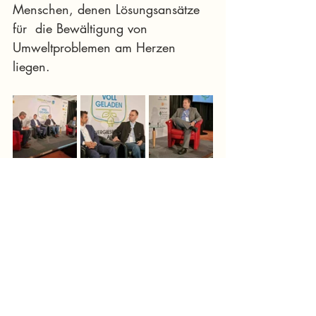
Menschen, denen Lösungsansätze 
für  die Bewältigung von 
Umweltproblemen am Herzen 
liegen.
Warum Energiespeicher so wichtig 
sind
 Die Stromleitungen sind prinzipiell 
nur für die Stromlieferung zu  
Haushalten und Firmen ausgelegt 
und nicht für die Stromabnahme 
von  PV-Anlagen oder Windrädern. 
Energiespeicher dienen zum 