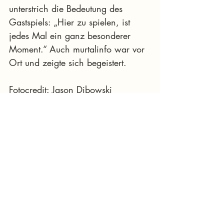
unterstrich die Bedeutung des 
Gastspiels: „Hier zu spielen, ist 
jedes Mal ein ganz besonderer 
Moment.“ Auch murtalinfo war vor 
Ort und zeigte sich begeistert.
Fotocredit: Jason Dibowski
Roncalli-Premiere
Zirkuszelt
„ARTistART“
Circus Roncalli
Akrobatik
Bernhard Paul
Online-Magazin
Veranstaltung
Freizeit
Aktuelle Beiträge
Alle ansehen