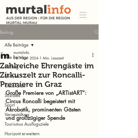
Beitrag
Alle Beiträge
murtalinfo
Alle Beiträge
18. Nov. 2024
1 Min. Lesezeit
Zahlreiche Ehrengäste im
Bildung
Zirkuszelt zur Roncalli-
Umwelt
Premiere in Graz
Gesundheit
Große Premiere von „ARTistART“: 
Soziales
Circus Roncalli begeistert mit 
Sport
Akrobatik, prominenten Gästen 
Veranstaltung
und großzügiger Spende
Tourismus Ausflugsziele
Horizont erweitern