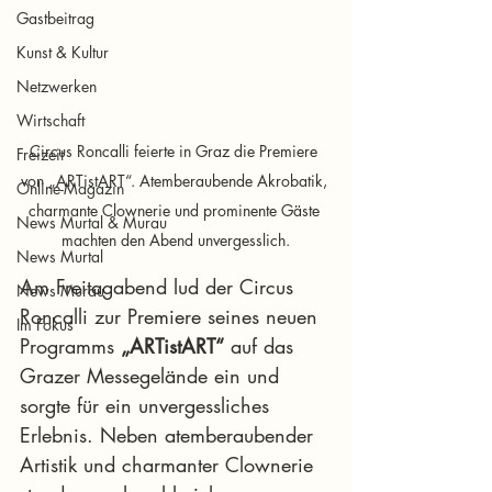
Gastbeitrag
Kunst & Kultur
Netzwerken
Wirtschaft
Circus Roncalli feierte in Graz die Premiere 
Freizeit
von „ARTistART“. Atemberaubende Akrobatik, 
Online-Magazin
charmante Clownerie und prominente Gäste 
News Murtal & Murau
machten den Abend unvergesslich.
News Murtal
Am Freitagabend lud der Circus 
News Murau
Roncalli zur Premiere seines neuen 
Im Fokus
Programms 
„ARTistART“
 auf das 
Grazer Messegelände ein und 
sorgte für ein unvergessliches 
Erlebnis. Neben atemberaubender 
Artistik und charmanter Clownerie 