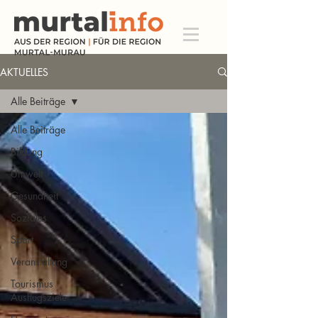
AKTUELLES
Alle Beiträge
Alle Beiträge
Bildung
Umwelt
Gesundheit
Soziales
Sport
Veranstaltung
Tourismus
Ausflugsziele