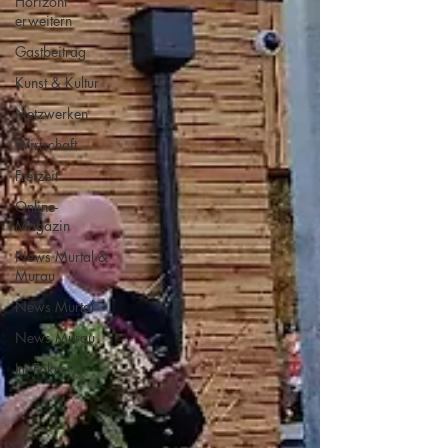
Horizont
erweitern
Gastbeitrag
Kunst & Kultur
Netzwerken
Wirtschaft
Freizeit
Online-
Magazin
News Murtal &
Murau
News Murtal
News Murau
Im Fokus